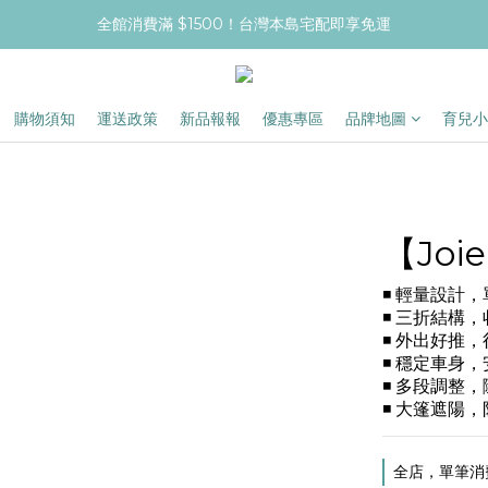
全館消費滿 $1500！台灣本島宅配即享免運
購物須知
運送政策
新品報報
優惠專區
品牌地圖
育兒小
【Joi
◾ 輕量設計
◾ 三折結構
◾ 外出好推
◾ 穩定車身
◾ 多段調整
◾ 大篷遮陽
全店，單筆消費