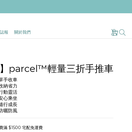
誌報
關於我們
e】parcel™輕量三折手推車
，單手收車
，收納省力
，行動靈活
，安心乘坐
，隨行成長
，防曬防風
滿 $1500 宅配免運費