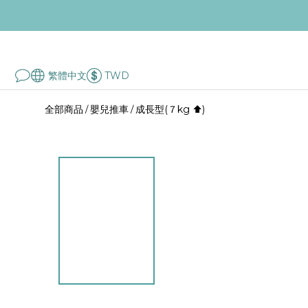
繁體中文
TWD
全部商品
嬰兒推車
成長型(７kg ⬆︎)
/
/