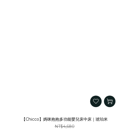
【Chicco】媽咪抱抱多功能嬰兒床中床｜琥珀米
NT$4,680