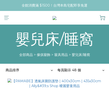
全館消費滿 $1500！台灣本島宅配即享免運
嬰兒床/睡窩
全部商品
>
傢俱寢飾
>
寢具用品
>
嬰兒床/睡窩
商品排序
每頁顯示 48 個