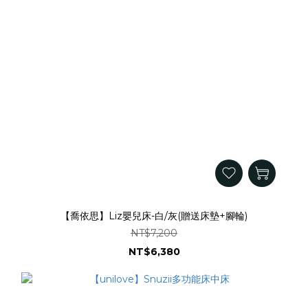
【喬依思】Liz嬰兒床-白/灰(贈送床墊+腳輪)
NT$7,200
NT$6,380