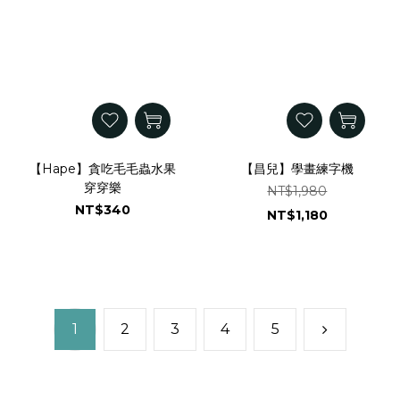
【Hape】貪吃毛毛蟲水果
【昌兒】學畫練字機
穿穿樂
NT$1,980
NT$340
NT$1,180
1
2
3
4
5