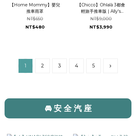
【Home Mommy】嬰兒
【Chicco】Ohlalà 3都會
推車雨罩
輕旅手推車版 | Ally's
Shop 曖麗嬰童用品 🎁贈
NT$650
NT$9,000
蚊帳
NT$480
NT$3,990
1
2
3
4
5
🚘 安 全 汽 座