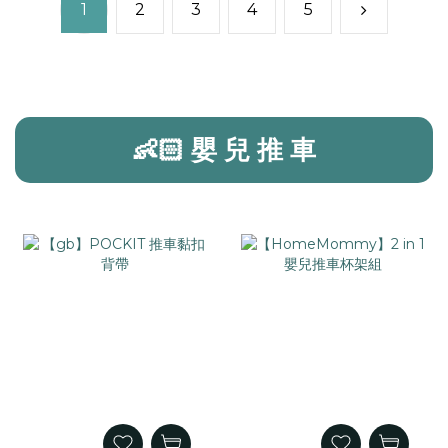
1
2
3
4
5
👶🏻 嬰 兒 推 車