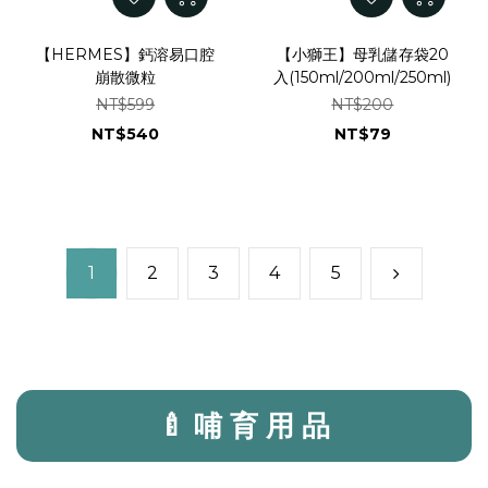
【HERMES】鈣溶易口腔
【小獅王】母乳儲存袋20
崩散微粒
入(150ml/200ml/250ml)
NT$599
NT$200
NT$540
NT$79
1
2
3
4
5
🍼 哺 育 用 品