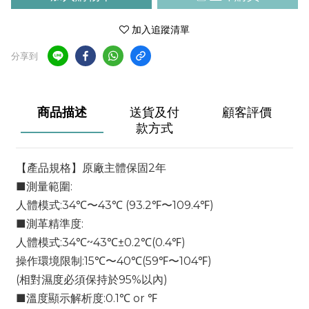
加入追蹤清單
分享到
商品描述
送貨及付
顧客評價
款方式
【產品規格】原廠主體保固2年
■測量範圍:
人體模式:34℃〜43℃ (93.2℉〜109.4℉)
■測革精準度:
人體模式:34℃~43℃±0.2℃(0.4℉)
操作環境限制:15℃〜40℃(59℉〜104℉)
(相對濕度必須保持於95%以內)
■溫度顯示解析度:0.1℃ or ℉