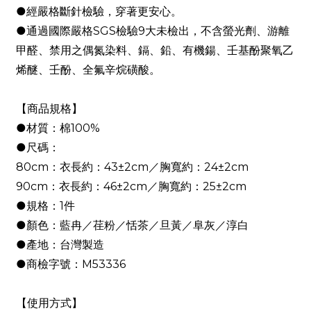
●經嚴格斷針檢驗，穿著更安心。
●通過國際嚴格SGS檢驗9大未檢出，不含螢光劑、游離
甲醛、禁用之偶氮染料、鎘、鉛、有機鍚、壬基酚聚氧乙
烯醚、壬酚、全氟辛烷磺酸。
【商品規格】
●材質：棉100%
●尺碼：
80cm：衣長約：43±2cm／胸寬約：24±2cm
90cm：衣長約：46±2cm／胸寬約：25±2cm
●規格：1件
●顏色：藍冉／荏粉／恬茶／旦黃／阜灰／淳白
●產地：台灣製造
●商檢字號：M53336
【使用方式】