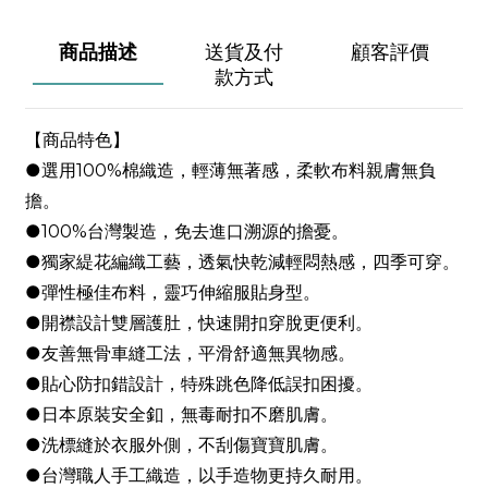
商品描述
送貨及付
顧客評價
款方式
【商品特色】
●選用100%棉織造，輕薄無著感，柔軟布料親膚無負
擔。
●100%台灣製造，免去進口溯源的擔憂。
●獨家緹花編織工藝，透氣快乾減輕悶熱感，四季可穿。
●彈性極佳布料，靈巧伸縮服貼身型。
●開襟設計雙層護肚，快速開扣穿脫更便利。
●友善無骨車縫工法，平滑舒適無異物感。
●貼心防扣錯設計，特殊跳色降低誤扣困擾。
●日本原裝安全釦，無毒耐扣不磨肌膚。
●洗標縫於衣服外側，不刮傷寶寶肌膚。
●台灣職人手工織造，以手造物更持久耐用。