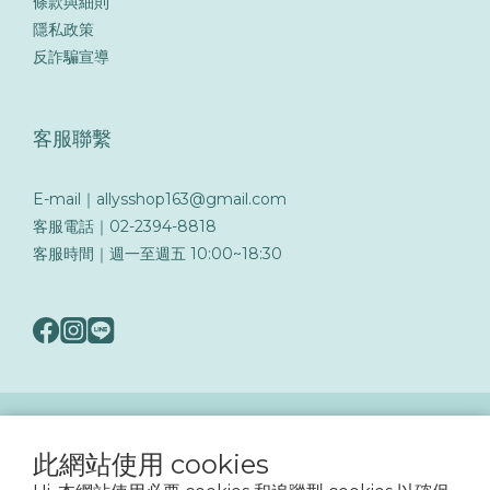
條款與細則
隱私政策
反詐騙宣導
客服聯繫
E-mail｜allysshop163@gmail.com
客服電話｜02-2394-8818
客服時間｜週一至週五 10:00~18:30
隨著詐騙手法日益翻新，務必提高警覺留意可疑訊息與來電，以保障您的帳戶與交易
安全
此網站使用 cookies