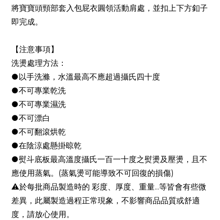
將寶寶頭頸部套入包屁衣圓領活動肩處，並扣上下方釦子
即完成。
【注意事項】
洗燙處理方法：
●以手洗滌，水溫最高不應超過攝氏四十度
●不可專業乾洗
●不可專業濕洗
●不可漂白
●不可翻滾烘乾
●在陰涼處懸掛晾乾
●熨斗底板最高溫度攝氏一百一十度之熨燙及壓燙，且不
應使用蒸氣。(蒸氣燙可能導致不可回復的損傷)
⚠於每批商品製造時的 彩度、厚度、重量...等皆會有些微
差異，此屬製造過程正常現象，不影響商品品質或舒適
度，請放心使用。