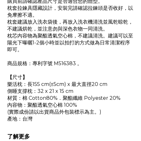
購買前請確認產品尺寸是否適合您的體型。
枕套拉鍊具隱藏設計，安裝完請確認拉鍊頭是否收好，以
免摩擦不適。
枕套建議放入洗衣袋後，再放入洗衣機清洗並風乾晾乾，
不建議烘乾，並注意勿與深色衣物一同清洗。
枕芯內容物為聚酯透氣空心棉，不建議清洗。建議可以至
陽光下曝曬1-2個小時並以拍打的方式做為日常清潔程序
即可。
商品規格：專利字號 M516383 。
【
尺寸
】
樂活枕：長155 cm(±5cm) x 最大直徑20 cm
側睡支撐枕：32 x 21 x 15 cm
材質：棉 Cotton80%．聚酯纖維 Polyester 20%
內容物：聚酯透氣空心棉 100%
(實際成份請以出貨商品外包裝標示為主。)
產地：台灣
了解更多