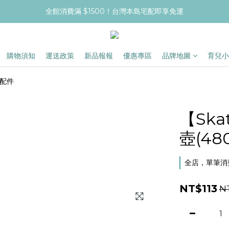
全館消費滿 $1500！台灣本島宅配即享免運
購物須知
運送政策
新品報報
優惠專區
品牌地圖
育兒小
用配件
【Sk
壺(4
全店，單筆消費
NT$113
N