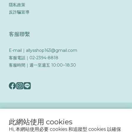
隱私政策
反詐騙宣導
客服聯繫
E-mail｜allysshop163@gmail.com
客服電話｜02-2394-8818
客服時間｜週一至週五 10:00~18:30
隨著詐騙手法日益翻新，務必提高警覺留意可疑訊息與來電，以保障您的帳戶與交易
安全
此網站使用 cookies
Hi, 本網站使用必要 cookies 和追蹤型 cookies 以確保