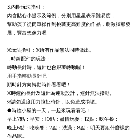
3.內附玩法指引：
內含貼心小提示及範例，分別用星星表示難易度，
幫助孩子從簡單操作到挑戰更高難度的作品，刺激腦部發
展，豐富想像力喔！
※玩法指引：※所有作品無法同時做出。
1. 時鐘配件的玩法：
轉動長針時，短針也會跟著轉動喔！
用手指轉動長針吧！
順時針方向轉動時針看看吧！
※時鐘的長針及短針為連動設計，短針無法撥動。
※請勿過度用力拉扯時針，以免造成損壞。
●時鐘小屋的一天，一起來玩看看吧！
早上7點：早安；10點：盡情玩耍；12點：吃午餐；
晚上6點：吃晚餐；7點：洗澡；8點：明天要組什麼樣的
作品呢…