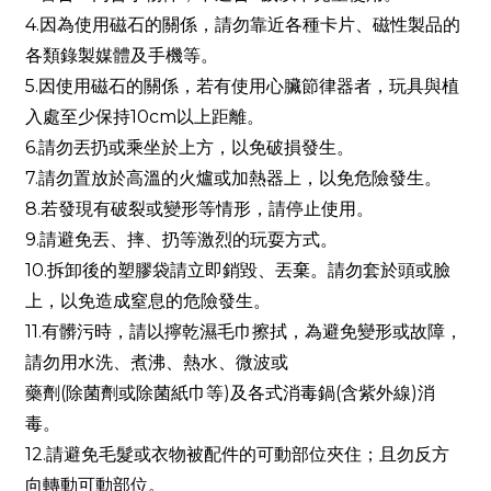
4.因為使用磁石的關係，請勿靠近各種卡片、磁性製品的
各類錄製媒體及手機等。
5.因使用磁石的關係，若有使用心臟節律器者，玩具與植
入處至少保持10cm以上距離。
6.請勿丟扔或乘坐於上方，以免破損發生。
7.請勿置放於高溫的火爐或加熱器上，以免危險發生。
8.若發現有破裂或變形等情形，請停止使用。
9.請避免丟、摔、扔等激烈的玩耍方式。
10.拆卸後的塑膠袋請立即銷毀、丟棄。請勿套於頭或臉
上，以免造成窒息的危險發生。
11.有髒污時，請以擰乾濕毛巾擦拭，為避免變形或故障，
請勿用水洗、煮沸、熱水、微波或
藥劑(除菌劑或除菌紙巾等)及各式消毒鍋(含紫外線)消
毒。
12.請避免毛髮或衣物被配件的可動部位夾住；且勿反方
向轉動可動部位。