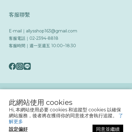
客服聯繫
E-mail｜allysshop163@gmail.com
客服電話｜02-2394-8818
客服時間｜週一至週五 10:00~18:30
隨著詐騙手法日益翻新，務必提高警覺留意可疑訊息與來電，以保障您的帳戶與交易
安全
此網站使用 cookies
Hi, 本網站使用必要 cookies 和追蹤型 cookies 以確保
網站服務，後者將在獲得你的同意後才會執行追蹤。
了
2023 © Ally's Shop 曖麗嬰童用品
解更多
設定偏好
同意並繼續