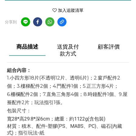
加入追蹤清單
分享到
商品描述
送貨及付
顧客評價
款方式
組合內容：
1.小四方形18片(不透明12片、透明6片)；2.窗戶配件2
個；3.樓梯配件2個；4.門配件1個；5.正三方形4片；
6.柵欄配件2個；7.直角三角形4個；8.時鐘配件1個、9.屋
簷配件2片；玩法指引1張。
包裝尺寸：
寬28*高29.8*深6cm；總重：約1122g(含包裝)
材質
：
積木、配件-塑膠(PS、MABS、PC)、磁石(內藏
式)；指引玩法-紙