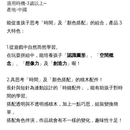
適用時機-3歲以上~
產地-中國
能促進孩子思考「時間」及「顏色搭配」的組合，產品 3
大特色：
1.從遊戲中自然而然學習。
在玩耍拼組中，能培養孩子「
認識圖形
」、「
空間概
念
」、「
想像力
」及「
創造力
」喔！
2.具思考「時間」及「顏色搭配」的積木配件！
長針與短針為連動設計的「時鐘配件」，能有助孩子對時
間的學習。
搭配透明與不透明感積木，加上一點巧思，組裝變換簡
單，
搭配角色伴演，作品就會有不一樣的變化，趣味性十足！