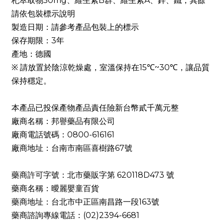
杞萃取物50mg、維生素B群、維生素A、鋅、鐵，其餘
請依包裝標示說明
製造日期：請參考產品包裝上的標示
保存期限：3年
產地：德國
※ 請放置於陰涼乾燥處，室溫保持在15℃~30℃，讓品質
保持穩定。
本產品已投保產物產品責任險新台幣貳千萬元整
廠商名稱：邦譽藥品有限公司
廠商電話號碼：0800-616161
廠商地址：台南市南區喜樹路67號
藥商許可字號：北市藥販字第 620118D473 號
藥商名稱：曖麗嬰童百貨
藥商地址：台北市中正區南昌路一段163號
藥商諮詢專線電話：(02)2394-6681