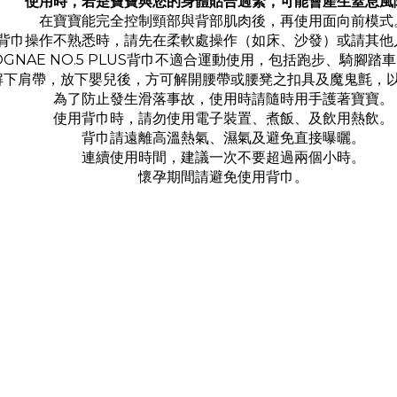
使用時，若是寶寶與您的身體貼合過緊，可能會產生窒息風
在寶寶能完全控制頸部與背部肌肉後，再使用面向前模式
背巾操作不熟悉時，請先在柔軟處操作（如床、沙發）或請其他
OGNAE NO.5 PLUS背巾不適合運動使用，包括跑步、騎腳踏
解下肩帶，放下嬰兒後，方可解開腰帶或腰凳之扣具及魔鬼氈，
為了防止發生滑落事故，使用時請隨時用手護著寶寶。
使用背巾時，請勿使用電子裝置、煮飯、及飲用熱飲。
背巾請遠離高溫熱氣、濕氣及避免直接曝曬。
連續使用時間，建議一次不要超過兩個小時。
懷孕期間請避免使用背巾。