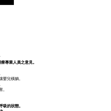
斤
醫療專業人員之意見。
。
讓嬰兒橫躺。
。
害。
呼吸的狀態。