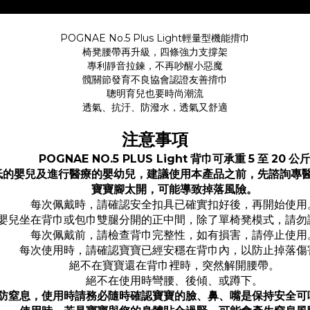
POGNAE No.5 Plus Light輕量型機能揹巾
椅凳腰帶再升級，四條強力支撐架
專利靜音拉鍊，不再吵醒小惡魔
髖關節發育不良協會認證友善揹巾
聰明育兒也要時尚潮流
透氣、抗汙、防潑水，透氣又舒適
注意事項
POGNAE NO.5 PLUS Light
背巾可承重
5
至
20
公
低的嬰兒及進行醫療的嬰幼兒，建議使用本產品之前，先諮詢專
寶寶腳太開，可能導致掉落風險。
每次佩戴時，請確認安全扣具已確實扣好後，再開始使用
嬰兒坐在背巾或包巾雙腿分開的正中間，除了單椅凳模式，請勿
每次佩戴前，請檢查背巾完整性，如有損害，請停止使用
每次使用時，請確認寶寶已經安穩在背巾內，以防止掉落傷
絕不在寶寶還在背巾裡時，突然解開腰帶。
絕不在使用時彎腰、後傾、或蹲下。
防窒息，使用時請務必隨時確認寶寶的臉、鼻、嘴是保持安全可