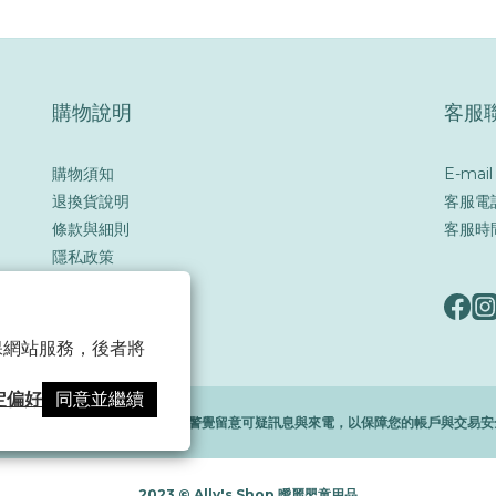
購物說明
客服
購物須知
E-mai
退換貨說明
客服電話
條款與細則
客服時間
隱私政策
反詐騙宣導
 以確保網站服務，後者將
定偏好
同意並繼續
隨著詐騙手法日益翻新，務必提高警覺留意可疑訊息與來電，以保障您的帳戶與交易安
2023 © Ally's Shop 曖麗嬰童用品