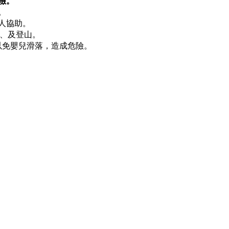
險。
。
人協助。
車、及登山。
以免嬰兒滑落，造成危險。