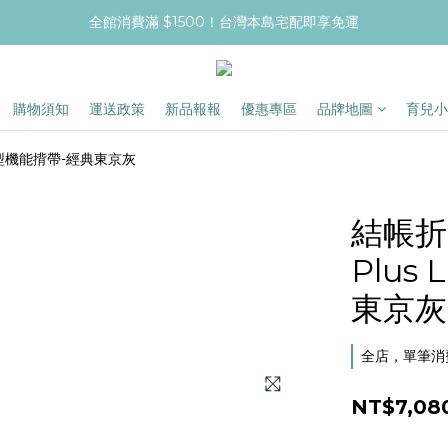
全館消費滿 $1500！台灣本島宅配即享免運
購物須知
運送政策
新品報報
優惠專區
品牌地圖
育兒小
輕量型機能揹帶-經典東京灰
結帳折$
Plus
東京灰
全店，單筆消費
NT$7,08