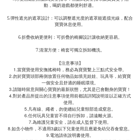
動，喝奶遊戲都便利舒適。
5.彈性遮光的遮罩設計：可以調整遮光度的遮罩能遮擋光線，配合
寶寶休息使用。
6.折疊收納更便利：可折疊的椅腳設計讓收納更容易。
7.清潔方便：椅套可獨立拆卸機洗。
【注意事項】
1.當寶寶使用安撫搖椅時，務必為寶寶繫上三點式安全帶。
2.勿於寶寶頭部兩側放置任何物品如填充娃娃、玩具等，給寶寶
一個安全且舒適的睡眠環境。
3.請隨時留意與關心寶寶的最新狀態，尤其是已會翻身的寶寶！
4.對於產品所提出的注意事項使用前都請詳閱說明並以正確方式
使用。
5.凡有線、繩者，勿使纏結兒童頸部造成窒息。
6.任何玩具兒童皆不得自行拆卸，請遠離火源。
7.為維護兒童安全，請在成人監督下使用。
8.如含小物件，不適用3歲以下兒童使用且應避免幼兒吞食窒息。
9.電池請依說明書使用。