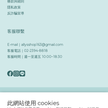
條款與細則
隱私政策
反詐騙宣導
客服聯繫
E-mail｜allysshop163@gmail.com
客服電話｜02-2394-8818
客服時間｜週一至週五 10:00~18:30
隨著詐騙手法日益翻新，務必提高警覺留意可疑訊息與來電，以保障您的帳戶與交易
安全
此網站使用 cookies