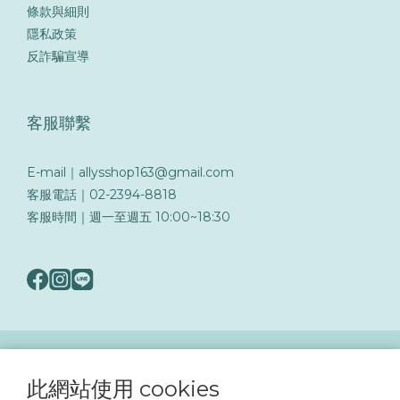
條款與細則
隱私政策
反詐騙宣導
客服聯繫
E-mail｜allysshop163@gmail.com
客服電話｜02-2394-8818
客服時間｜週一至週五 10:00~18:30
隨著詐騙手法日益翻新，務必提高警覺留意可疑訊息與來電，以保障您的帳戶與交易
安全
此網站使用 cookies