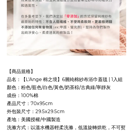
【商品規格】
品名：【L'Ange 棉之境】6層純棉紗布浴巾蓋毯 | 1入組
顏色：粉色/藍色/白色/黃色/奶茶棕/古典綠/寧靜灰
成份：100%棉
產品尺寸：70x95cm
外包裝尺寸：29.5x29.5cm
產地：美國授權/中國製造
洗滌方式：以溫水機器輕柔洗滌，低溫旋轉烘乾，不可熨