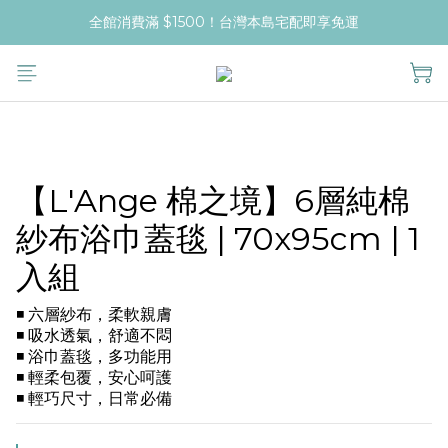
全館消費滿 $1500！台灣本島宅配即享免運
【L'Ange 棉之境】6層純棉
紗布浴巾蓋毯 | 70x95cm | 1
入組
◾ 六層紗布，柔軟親膚
◾ 吸水透氣，舒適不悶
◾ 浴巾蓋毯，多功能用
◾ 輕柔包覆，安心呵護
◾ 輕巧尺寸，日常必備