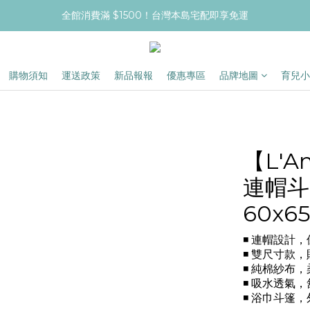
全館消費滿 $1500！台灣本島宅配即享免運
購物須知
運送政策
新品報報
優惠專區
品牌地圖
育兒小
【L'
連帽斗篷
60x6
◾ 連帽設計
◾ 雙尺寸款
◾ 純棉紗布
◾ 吸水透氣
◾ 浴巾斗篷