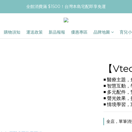
全館消費滿 $1500！台灣本島宅配即享免運
購物須知
運送政策
新品報報
優惠專區
品牌地圖
育兒小
【Vt
◾ 醫療主題
◾ 智慧互動
◾ 多元配件
◾ 聲光效果
◾ 情境學習
全店，單筆消費