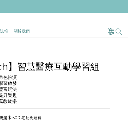
誌報
關於我們
ech】智慧醫療互動學習組
，角色扮演
，學習啟發
，豐富玩法
，提升樂趣
，寓教於樂
滿 $1500 宅配免運費