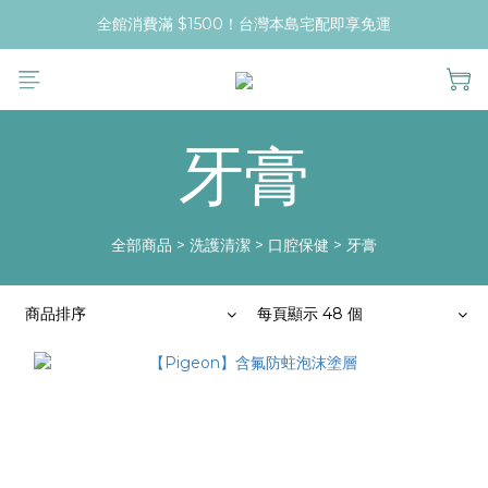
全館消費滿 $1500！台灣本島宅配即享免運
牙膏
全部商品
>
洗護清潔
>
口腔保健
>
牙膏
商品排序
每頁顯示 48 個