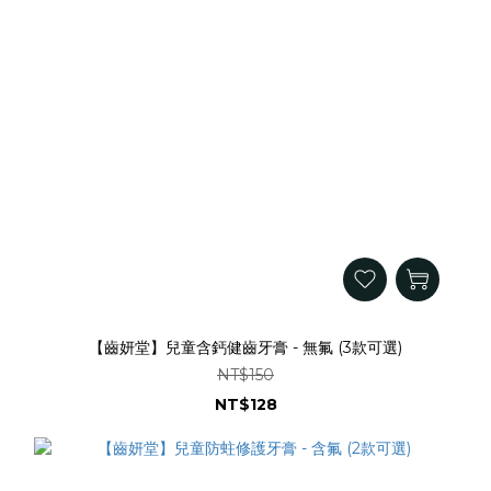
【齒妍堂】兒童含鈣健齒牙膏 - 無氟 (3款可選)
NT$150
NT$128