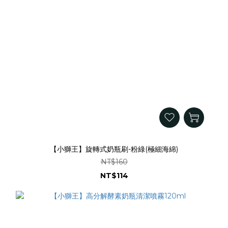
【小獅王】旋轉式奶瓶刷-粉綠(極細海綿)
NT$160
NT$114