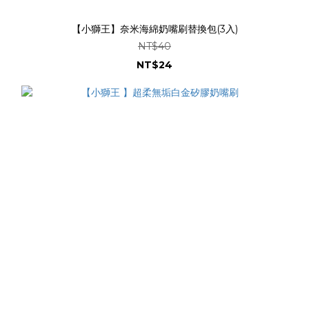
【小獅王】奈米海綿奶嘴刷替換包(3入)
NT$40
NT$24