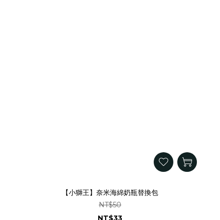
【小獅王】奈米海綿奶瓶替換包
NT$50
NT$33