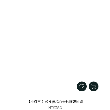
【小獅王 】超柔無垢白金矽膠奶瓶刷
NT$380