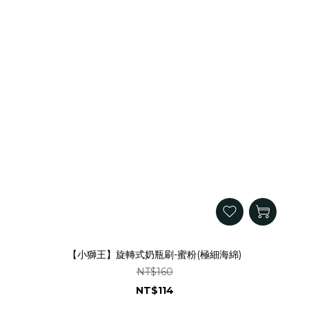
【小獅王】旋轉式奶瓶刷-蜜粉(極細海綿)
NT$160
NT$114