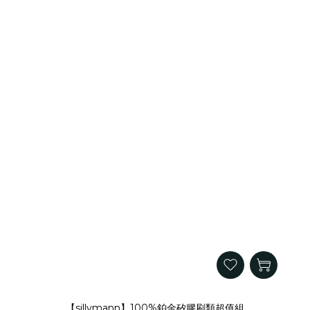
【sillymann】100%鉑金矽膠刷類超值組