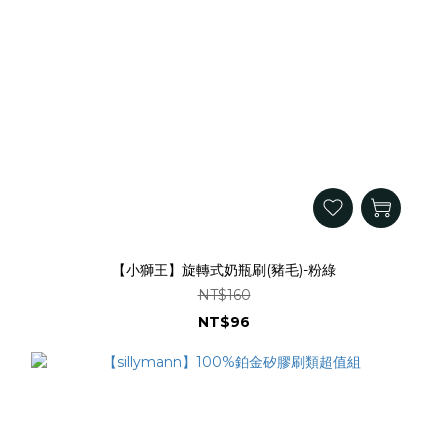
【小獅王】旋轉式奶瓶刷(豬毛)-粉綠
NT$160
NT$96