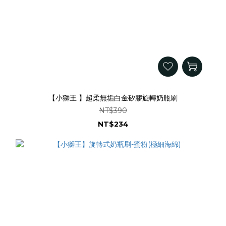
【小獅王 】超柔無垢白金矽膠旋轉奶瓶刷
NT$390
NT$234