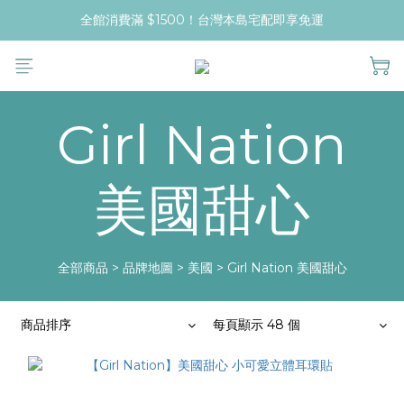
全館消費滿 $1500！台灣本島宅配即享免運
Girl Nation
美國甜心
全部商品
>
品牌地圖
>
美國
>
Girl Nation 美國甜心
商品排序
每頁顯示 48 個